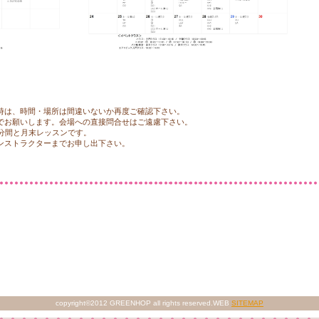
プロフィール/大会実績
を更新しました！
プロフィール/大会実績
を更新しました！
プロフィール/大会実績
を更新しました！
プロフィール/大会実績
を更新しました！
プロフィール/大会実績
を更新しました！
時は、時間・場所は間違いないか再度ご確認下さい。
でお願いします。会場への直接問合せはご遠慮下さい。
プロフィール/大会実績
を更新しました！
0分間と月末レッスンです。
ンストラクターまでお申し出下さい。
プロフィール/大会実績
を更新しました！
新年あけましておめでとうございます。
2022年もどうぞ宜しくお願いいたします。
引き続き基本的な感染症予防対策を講じながら、レッスンを行って参ります。
4月2日開催の発表会もお楽しみに!!
プロフィール/大会実績
を更新しました！
プロフィール/大会実績
を更新しました！
プロフィール/大会実績
を更新しました！
copyright©2012 GREENHOP all rights reserved.WEB
SITEMAP