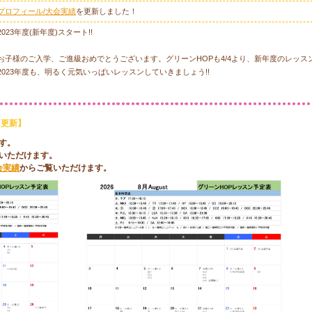
プロフィール/大会実績
を更新しました！
2023年度(新年度)スタート!!
お子様のご入学、ご進級おめでとうございます。グリーンHOPも4/4より、新年度のレッス
2023年度も、明るく元気いっぱいレッスンしていきましょう!!
新しいメンバーも募集中です!!
12更新】
令和5年3月13日以降のマスク着用の考え方について
す。
いただけます。
厚生労働省の発表にもあります通り、マスクの着用については、令和５年３月13日以降、
会実績
からご覧いただけます。
は個人の判断に委ねることになります。
グリーンHOPとしてもその意向に添い、マスク着用は個人の主体的な判断に任せます。
プロフィール/大会実績
を更新しました！
プロフィール/大会実績
を更新しました！
プロフィール/大会実績
を更新しました！
プロフィール/大会実績
を更新しました！
プロフィール/大会実績
を更新しました！
プロフィール/大会実績
を更新しました！